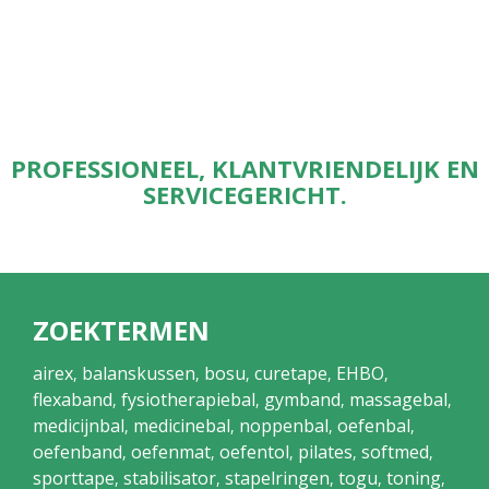
PROFESSIONEEL, KLANTVRIENDELIJK EN
SERVICEGERICHT.
ZOEKTERMEN
airex
balanskussen
bosu
curetape
EHBO
,
,
,
,
,
flexaband
fysiotherapiebal
gymband
massagebal
,
,
,
,
medicijnbal
medicinebal
noppenbal
oefenbal
,
,
,
,
oefenband
oefenmat
oefentol
pilates
softmed
,
,
,
,
,
sporttape
stabilisator
stapelringen
togu
toning
,
,
,
,
,