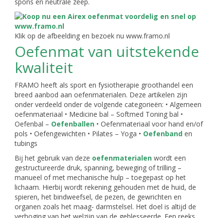
spons en neutrale zeep.
Klik op de afbeelding en bezoek nu www.framo.nl
Oefenmat van uitstekende
kwaliteit
FRAMO heeft als sport en fysiotherapie groothandel een
breed aanbod aan oefenmaterialen. Deze artikelen zijn
onder verdeeld onder de volgende categorieën: • Algemeen
oefenmateriaal • Medicine bal – Softmed Toning bal •
Oefenbal –
Oefenballen
• Oefenmateriaal voor hand en/of
pols • Oefengewichten • Pilates – Yoga •
Oefenband
en
tubings
Bij het gebruik van deze
oefenmaterialen
wordt een
gestructureerde druk, spanning, beweging of trilling –
manueel of met mechanische hulp – toegepast op het
lichaam. Hierbij wordt rekening gehouden met de huid, de
spieren, het bindweefsel, de pezen, de gewrichten en
organen zoals het maag- darmstelsel. Het doel is altijd de
verhoging van het welzijn van de geblesseerde. Een reeks