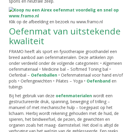
spons en neutrale zeep.
Klik op de afbeelding en bezoek nu www.framo.nl
Oefenmat van uitstekende
kwaliteit
FRAMO heeft als sport en fysiotherapie groothandel een
breed aanbod aan oefenmaterialen. Deze artikelen zijn
onder verdeeld onder de volgende categorieën: • Algemeen
oefenmateriaal • Medicine bal – Softmed Toning bal •
Oefenbal –
Oefenballen
• Oefenmateriaal voor hand en/of
pols • Oefengewichten • Pilates – Yoga •
Oefenband
en
tubings
Bij het gebruik van deze
oefenmaterialen
wordt een
gestructureerde druk, spanning, beweging of trilling –
manueel of met mechanische hulp – toegepast op het
lichaam. Hierbij wordt rekening gehouden met de huid, de
spieren, het bindweefsel, de pezen, de gewrichten en
organen zoals het maag- darmstelsel. Het doel is altijd de
verhoging van het welzijn van de geblesseerde. Een reeks