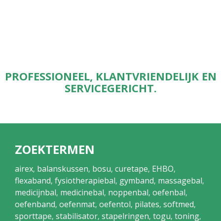
PROFESSIONEEL, KLANTVRIENDELIJK EN
SERVICEGERICHT.
ZOEKTERMEN
airex
balanskussen
bosu
curetape
EHBO
,
,
,
,
,
flexaband
fysiotherapiebal
gymband
massagebal
,
,
,
,
medicijnbal
medicinebal
noppenbal
oefenbal
,
,
,
,
oefenband
oefenmat
oefentol
pilates
softmed
,
,
,
,
,
sporttape
stabilisator
stapelringen
togu
toning
,
,
,
,
,