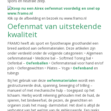
spons en neutrale zeep.
Klik op de afbeelding en bezoek nu www.framo.nl
Oefenmat van uitstekende
kwaliteit
FRAMO heeft als sport en fysiotherapie groothandel een
breed aanbod aan oefenmaterialen. Deze artikelen zijn
onder verdeeld onder de volgende categorieën: • Algemeen
oefenmateriaal • Medicine bal – Softmed Toning bal •
Oefenbal –
Oefenballen
• Oefenmateriaal voor hand en/of
pols • Oefengewichten • Pilates – Yoga •
Oefenband
en
tubings
Bij het gebruik van deze
oefenmaterialen
wordt een
gestructureerde druk, spanning, beweging of trilling –
manueel of met mechanische hulp – toegepast op het
lichaam. Hierbij wordt rekening gehouden met de huid, de
spieren, het bindweefsel, de pezen, de gewrichten en
organen zoals het maag- darmstelsel. Het doel is altijd de
verhoging van het welzijn van de geblesseerde. Een reeks