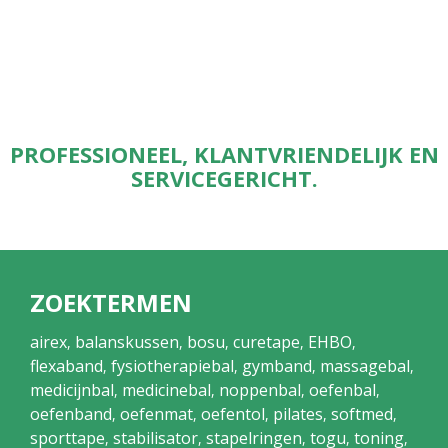
PROFESSIONEEL, KLANTVRIENDELIJK EN
SERVICEGERICHT.
ZOEKTERMEN
airex
balanskussen
bosu
curetape
EHBO
,
,
,
,
,
flexaband
fysiotherapiebal
gymband
massagebal
,
,
,
,
medicijnbal
medicinebal
noppenbal
oefenbal
,
,
,
,
oefenband
oefenmat
oefentol
pilates
softmed
,
,
,
,
,
sporttape
stabilisator
stapelringen
togu
toning
,
,
,
,
,